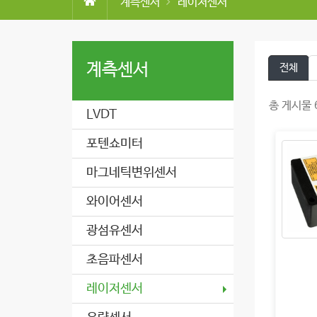
계측센서
레이저센서
계측센서
전체
총 게시물 6
LVDT
포텐쇼미터
마그네틱변위센서
와이어센서
광섬유센서
초음파센서
레이저센서