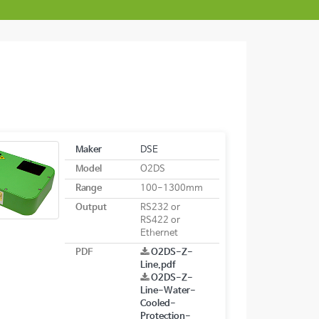
Maker
DSE
Model
O2DS
Range
100-1300mm
Output
RS232 or
RS422 or
Ethernet
PDF
O2DS-Z-
Line.pdf
O2DS-Z-
Line-Water-
Cooled-
Protection-