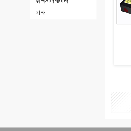
워터세퍼레이터
기타
게
시
물
검
색