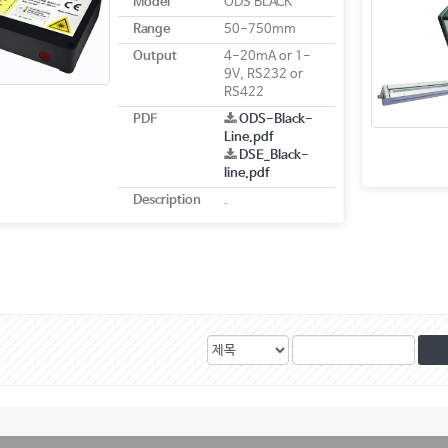
Model
ODS BLACK
Range
50-750mm
Output
4-20mA or 1-
9V, RS232 or
RS422
PDF
ODS-Black-
Line.pdf
DSE_Black-
line.pdf
Description
.
검
검
색
색
대
어
상