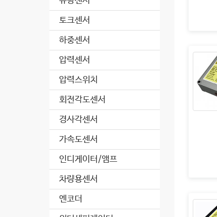
유량센서
토크센서
하중센서
압력센서
압력스위치
회전각도센서
경사각센서
가속도센서
인디게이터/앰프
차량용센서
엔코더