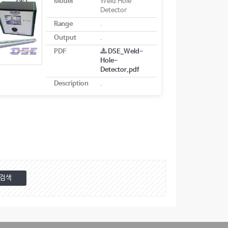
Model
Weld Hole
Detector
Range
.
Output
.
PDF
DSE_Weld-
Hole-
Detector.pdf
Description
.