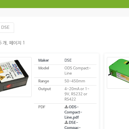
DSE
 개, 페이지 1
Maker
DSE
Model
ODS Compact-
Line
Range
50-450mm
Output
4-20mA or 1-
9V, RS232 or
RS422
PDF
ODS-
Compact-
Line.pdf
DSE-
Compac-