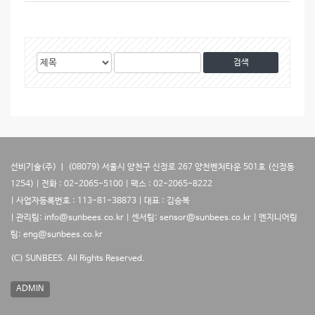
게
검
검
시
색
색
물
대
어
검
상
색
선비기술(주) ㅣ (08079) 서울시 양천구 신정로 267 양천벤처타운 501호 (신정동
1254) | 전화 : 02-2065-5100 | 팩스 : 02-2065-8222
| 사업자등록번호 : 113-81-38873 | 대표 : 김승복
| 관리팀: info@sunbees.co.kr | 센서팀: sensor@sunbees.co.kr | 엔지니어링
팀: eng@sunbees.co.kr
(C) SUNBEES. All Rights Reserved.
ADMIN